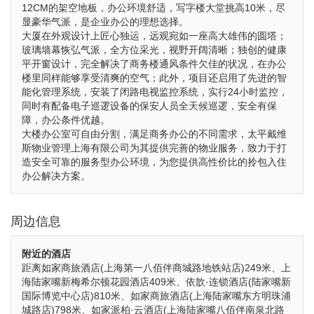
12CM的架空地板，办公环境舒适，写字楼大堂挑高10米，尽
显豪华气派，是企业办公的理想选择。
大厦在外观设计上匠心独运，远观宛如一座高大雄伟的圆塔；
玻璃墙幕恢弘气派，全方位采光，视野开阔清晰；独创的健康
平开窗设计，完全解决了商务楼通风条件欠佳的状况，在办公
楼里同样能够享受清爽的空气；此外，项目还启用了先进的智
能化管理系统，安装了闭路电视监控系统，实行24小时监控，
同时有配备电子巡逻设备的保安人员全天候巡逻，安全有保
障，办公条件优越。
大楼办公室可自由分割，满足商务办公的不同需求，太平戴维
斯物业管理上海有限公司为其提供完善的物业服务，致力于打
造安全可靠的服务型办公环境，为您提供高性价比的拎包入住
办公解决方案。
周边信息
附近的酒店
距离如家商旅酒店(上海第一八佰伴商城路地铁站店)249米、上
海陆家嘴新梅希尔顿花园酒店409米、依歆·连锁酒店(陆家嘴新
国际博览中心店)810米、如家商旅酒店(上海陆家嘴东方明珠浦
城路店)798米、如家派柏·云酒店(上海陆家嘴八佰伴南泉北路