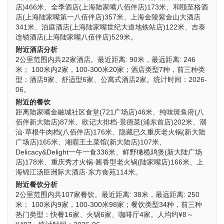
店)466米、全季酒店(上海陆家嘴八佰伴店)173米、和颐至格酒
店(上海陆家嘴第一八佰伴店)357米、上海金陵紫金山大酒店
341米、泊庭酒店(上海陆家嘴世纪大道地铁站店)122米、吉泰
连锁酒店(上海陆家嘴八佰伴店)529米。
附近酒店分析
2公里范围内共22家酒店。最近距离: 90米，最远距离: 246
米； 100米内2家，100-300米20家；酒店类型7种，前三种类
型：酒店9家、舒适型6家、公寓式酒店2家。统计时间：2026-
06。
附近的餐饮
距离陆家嘴金融城社区食堂(721广场店)46米、纯味斑鱼府(八
佰伴新大陆店)87米、欧记大排档·景德菜(浦东首店)202米、潮
汕·草根牛肉档(八佰伴店)176米、隐藏已久重庆老火锅(新大陆
广场店)165米、湘霸王土菜馆(新大陆店)107米、
Delicacy&Delight一午一食336米、鲜野橄榄鸡煲(新大陆广场
店)178米、重庆秀才火锅·酱香型老火锅(陆家嘴店)166米、上
海锦江汤臣洲际大酒店·东方食苑114米。
附近餐饮分析
2公里范围内共107家餐饮。最近距离: 38米，最远距离: 250
米； 100米内9家，100-300米98家；餐饮类型34种，前三种
热门类型：快餐16家、火锅6家、咖啡厅4家。人均约¥8～