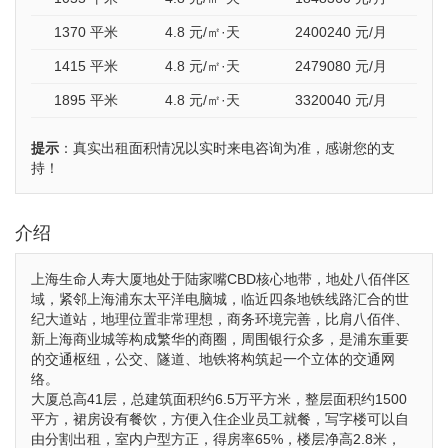
1370 平米
4.8
元/㎡·天
2400240
元/月
1415 平米
4.8
元/㎡·天
2479080
元/月
1895 平米
4.8
元/㎡·天
3320040
元/月
提示
：真实出租面积情况以实时来电咨询为准，感谢您的支
持！
介绍
上海生命人寿大厦地处于陆家嘴CBD核心地带，地处八佰伴区
域，紧邻上海浦东太平洋电脑城，临近四条地铁线路汇合的世
纪大道站，地理位置非常理想，商务环境完善，比肩八佰伴、
新上海商业城等构成繁华的商圈，周围银行众多，是浦东重要
的交通枢纽，公交、隧道、地铁将构筑起一个立体的交通网
络。
大厦总高41层，总建筑面积约6.5万平方米，整层面积约1500
平方，裙房设有餐饮，方便入住企业员工就餐，写字楼可以自
由分割出租，室内户型方正，得房率65%，楼层净高2.8米，