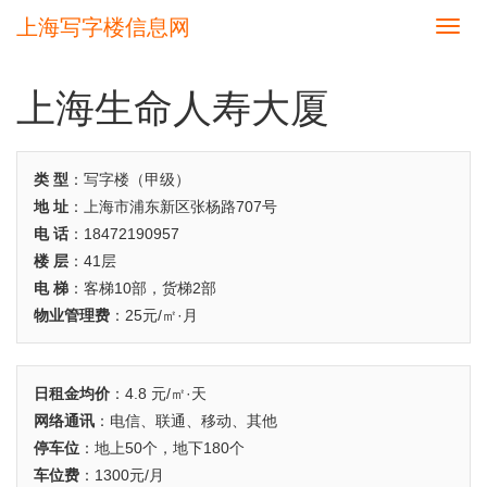
上海写字楼信息网
切
换
导
航
上海生命人寿大厦
类 型
：写字楼（甲级）
地 址
：上海市浦东新区张杨路707号
电 话
：18472190957
楼 层
：41层
电 梯
：客梯10部，货梯2部
物业管理费
：25元/㎡·月
日租金均价
：4.8 元/㎡·天
网络通讯
：电信、联通、移动、其他
停车位
：地上50个，地下180个
车位费
：1300元/月