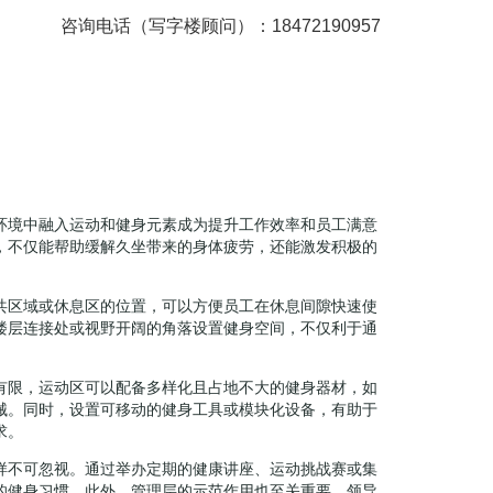
咨询电话（写字楼顾问）：18472190957
环境中融入运动和健身元素成为提升工作效率和员工满意
，不仅能帮助缓解久坐带来的身体疲劳，还能激发积极的
共区域或休息区的位置，可以方便员工在休息间隙快速使
楼层连接处或视野开阔的角落设置健身空间，不仅利于通
有限，运动区可以配备多样化且占地不大的健身器材，如
械。同时，设置可移动的健身工具或模块化设备，有助于
求。
样不可忽视。通过举办定期的健康讲座、运动挑战赛或集
的健身习惯。此外，管理层的示范作用也至关重要，领导