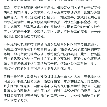
其次，空间布局策略同样不可忽视。低噪音休闲区通常位于写字楼
的相对独立区域，远离电梯、会议室及主要交通通道，以减少外部
噪声侵入。同时，通过灵活分区设计，如设置半开放式的包间或使
用绿植墙隔断，可以有效阻隔噪音传播，增强空间的私密感。此
外，休闲区内部常配备多样化的座椅组合，既有适合独处的安静角
落，也有便于小范围交流的共享区，满足不同员工的需求，进一步
提升区域的舒适度与功能性。
声环境的智能调控技术也逐渐成为低噪音休闲区的重要组成部分。
采用主动降噪系统和环境白噪音设备，能够动态调节空间内的声学
环境，抑制突发的噪声波动，维持稳定的安静氛围。此外，智能照
明与通风系统的结合不仅提升了人机交互体验，还通过优化环境感
知，间接降低因不适引发的噪音干扰。诸如此类的高科技手段，为
现代写字楼的休闲空间注入了更多人性化元素。
值得一提的是，部分写字楼项目如上海生命人寿大厦，在低噪音休
闲区设计中融入自然元素，借助绿植墙、水景和自然光，打造放松
且安静的环境氛围。自然元素不仅具备良好的声学缓冲效果，还能
显著改善心理状态，减少压力感。通过生态设计理念的应用，这类
项目实现了环境美学与功能性的完美结合，为办公楼的低噪音休闲
空间树立了典范。